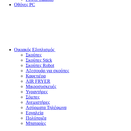
Οθόνες PC
Οικιακός Εξοπλισμός
Σκούπες
Σκούπες Stick
Σκούπες Robot
Αξεσουάρ για σκούπες
Καφετιέρα
AIR FRYER
Μικροσυσκευές
Υγραντήρες
Σόμπες
Ανεμιστήρες
Ασύρματα Τηλέφωνα
Εργαλεία
Πολύπριζα
Μπαταρίες