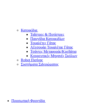
Κατοικίδια
Ταΐστρες & Ποτίστρες
Παιχνίδια Κατοικιδίων
Τουαλέτες Γάτας
Αξεσουάρ Τουαλέτας Γάτας
Τσάντες Μεταφοράς/Κρεβάτια
Κουρευτικές Μηχανές Σκύλων
Robot Πισίνας
Συστήματα Σιδερώματος
Προσωπική Φροντίδα