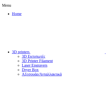
Menu
Home
3D printers
3D Εκτυπωτές
3D Printer Filament
Laser Engravers
Dryer Box
Αξεσουάρ/Ανταλλακτικά