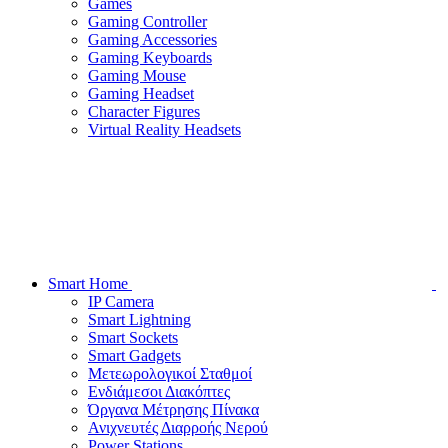
Games
Gaming Controller
Gaming Accessories
Gaming Keyboards
Gaming Mouse
Gaming Headset
Character Figures
Virtual Reality Headsets
Smart Home
IP Camera
Smart Lightning
Smart Sockets
Smart Gadgets
Μετεωρολογικοί Σταθμοί
Ενδιάμεσοι Διακόπτες
Όργανα Μέτρησης Πίνακα
Ανιχνευτές Διαρροής Νερού
Power Stations