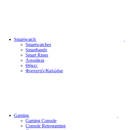
Smartwatch
Smartwatches
Smartbands
Smart Rings
Λουράκια
Θήκες
Φορτιστές/Καλώδια
Gaming
Gaming Console
Console Retrogaming