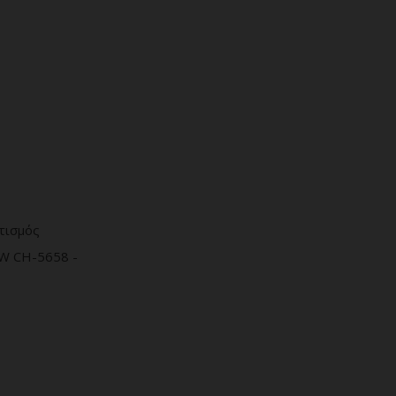
τισμός
W CH-5658 -