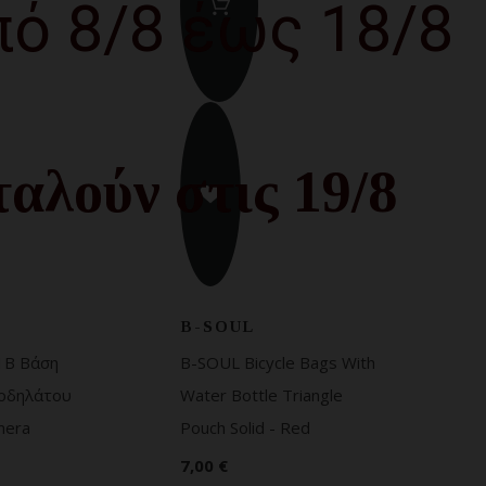
πό 8/8 έως 18/8
αλούν στις 19/8
B-SOUL
1B Βάση
B-SOUL Bicycle Bags With
ποδηλάτου
Water Bottle Triangle
mera
Pouch Solid - Red
7,00 €