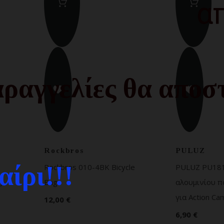
α
ραγγελίες θα αποστ
Rockbros
PULUZ
ίρι!!!
Rockbros 010-4BK Bicycle
PULUZ PU18
)
Bag
αλουμινίου 
για Action Ca
12,00 €
6,90 €