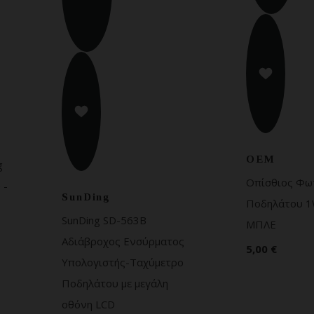
OEM
g
Οπίσθιος Φω
 -
SunDing
Ποδηλάτου 1
SunDing SD-563B
ΜΠΛΕ
Αδιάβροχος Ενσύρματος
5,00 €
Υπολογιστής-Ταχύμετρο
Ποδηλάτου με μεγάλη
οθόνη LCD