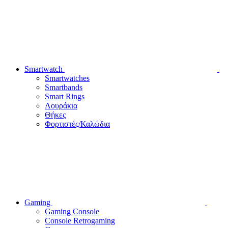
Smartwatch
Smartwatches
Smartbands
Smart Rings
Λουράκια
Θήκες
Φορτιστές/Καλώδια
Gaming
Gaming Console
Console Retrogaming