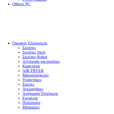
Οθόνες PC
Οικιακός Εξοπλισμός
Σκούπες
Σκούπες Stick
Σκούπες Robot
Αξεσουάρ για σκούπες
Καφετιέρα
AIR FRYER
Μικροσυσκευές
Υγραντήρες
Σόμπες
Ανεμιστήρες
Ασύρματα Τηλέφωνα
Εργαλεία
Πολύπριζα
Μπαταρίες