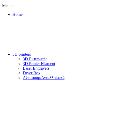
Menu
Home
3D printers
3D Εκτυπωτές
3D Printer Filament
Laser Engravers
Dryer Box
Αξεσουάρ/Ανταλλακτικά