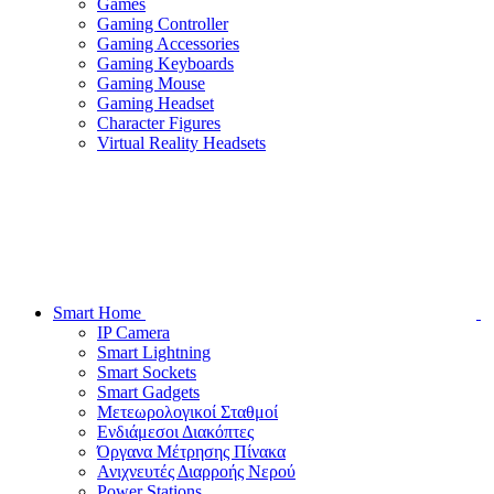
Games
Gaming Controller
Gaming Accessories
Gaming Keyboards
Gaming Mouse
Gaming Headset
Character Figures
Virtual Reality Headsets
Smart Home
IP Camera
Smart Lightning
Smart Sockets
Smart Gadgets
Μετεωρολογικοί Σταθμοί
Ενδιάμεσοι Διακόπτες
Όργανα Μέτρησης Πίνακα
Ανιχνευτές Διαρροής Νερού
Power Stations