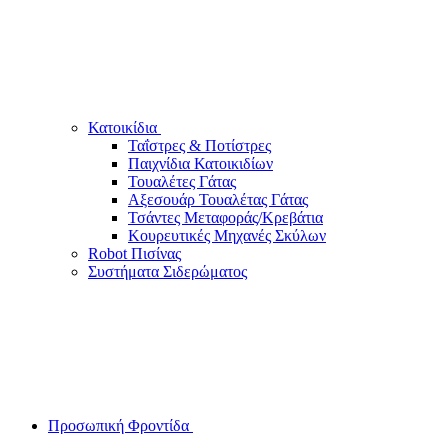
Κατοικίδια
Ταΐστρες & Ποτίστρες
Παιχνίδια Κατοικιδίων
Τουαλέτες Γάτας
Αξεσουάρ Τουαλέτας Γάτας
Τσάντες Μεταφοράς/Κρεβάτια
Κουρευτικές Μηχανές Σκύλων
Robot Πισίνας
Συστήματα Σιδερώματος
Προσωπική Φροντίδα