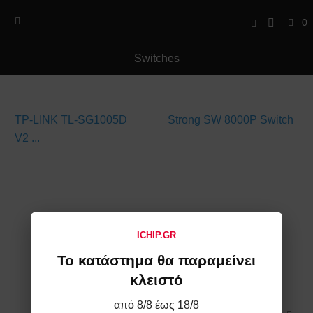
0
Switches
TP-LINK TL-SG1005D
Strong SW 8000P Switch
V2 ...
ICHIP.GR
Το κατάστημα θα παραμείνει
κλειστό
από 8/8 έως 18/8