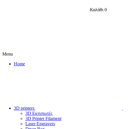
Καλάθι
0
Menu
Home
3D printers
3D Εκτυπωτές
3D Printer Filament
Laser Engravers
Dryer Box