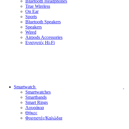
Bluetooth Headphones
True Wireless
On Ear
Sports
Bluetooth Speakers
Speakers
Wired
Airpods Accessories
Ενισχυτές Hi-Fi
Smartwatch
Smartwatches
Smartbands
Smart Rings
Λουράκια
Θήκες
Φορτιστές/Καλώδια