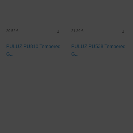
20,52 €
21,39 €
PULUZ PU810 Tempered
PULUZ PU538 Tempered
G...
G...