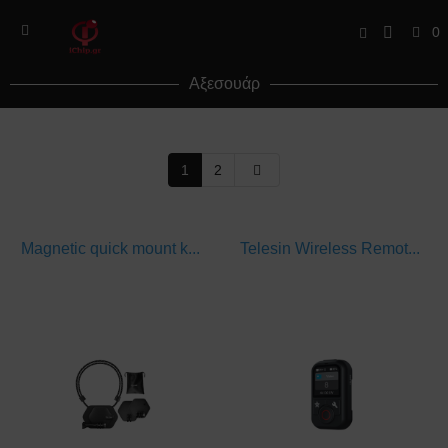
0
Αξεσουάρ
1
2
Magnetic quick mount k...
Telesin Wireless Remot...