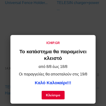
Universal Fence Holder...
TELESIN charger+power
...
ICHIP.GR
Το κατάστημα θα παραμείνει
κλειστό
από 8/8 έως 18/8
14,91 €
Οι παραγγελίες θα αποσταλούν στις 19/8
53,13 €
Καλό Καλοκαίρι!!!
TELESIN Universal
Telesin Headband with ...
Hand...
Κλείσιμο