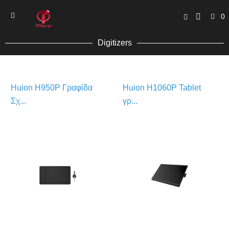
0
Digitizers
Huion H950P Γραφίδα
Huion H1060P Tablet
Σχ...
γρ...