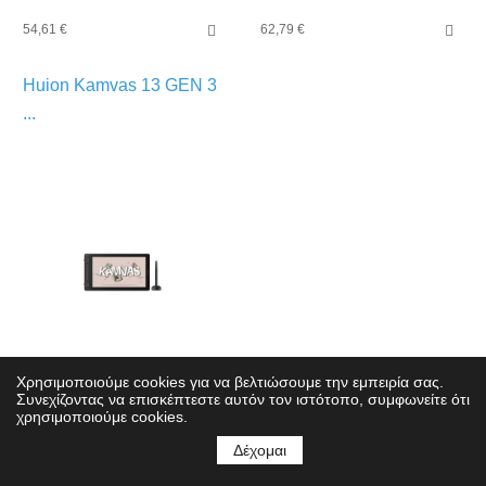
54,61 €
62,79 €
Huion Kamvas 13 GEN 3
...
Χρησιμοποιούμε cookies για να βελτιώσουμε την εμπειρία σας.
Συνεχίζοντας να επισκέπτεστε αυτόν τον ιστότοπο, συμφωνείτε ότι
270,00 €
χρησιμοποιούμε cookies.
Δέχομαι