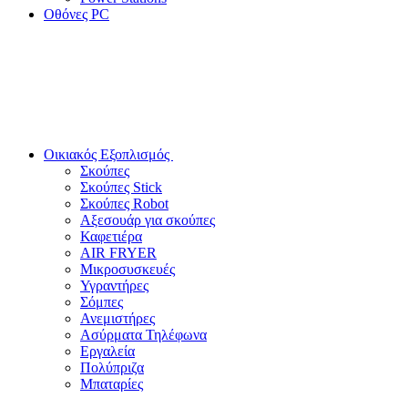
Οθόνες PC
Οικιακός Εξοπλισμός
Σκούπες
Σκούπες Stick
Σκούπες Robot
Αξεσουάρ για σκούπες
Καφετιέρα
AIR FRYER
Μικροσυσκευές
Υγραντήρες
Σόμπες
Ανεμιστήρες
Ασύρματα Τηλέφωνα
Εργαλεία
Πολύπριζα
Μπαταρίες