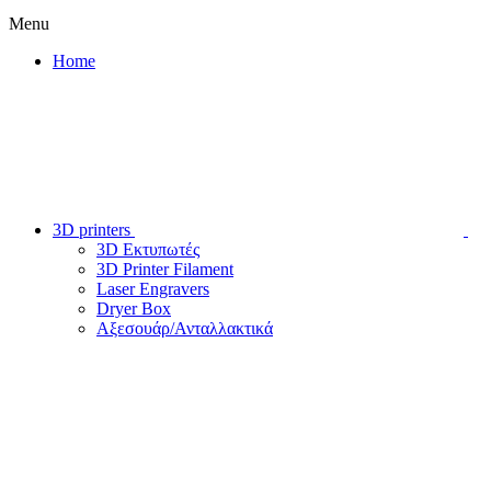
Menu
Home
3D printers
3D Εκτυπωτές
3D Printer Filament
Laser Engravers
Dryer Box
Αξεσουάρ/Ανταλλακτικά