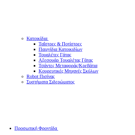
Κατοικίδια
Ταΐστρες & Ποτίστρες
Παιχνίδια Κατοικιδίων
Τουαλέτες Γάτας
Αξεσουάρ Τουαλέτας Γάτας
Τσάντες Μεταφοράς/Κρεβάτια
Κουρευτικές Μηχανές Σκύλων
Robot Πισίνας
Συστήματα Σιδερώματος
Προσωπική Φροντίδα