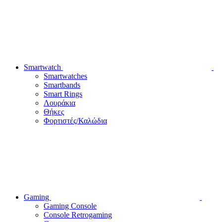
Smartwatch
Smartwatches
Smartbands
Smart Rings
Λουράκια
Θήκες
Φορτιστές/Καλώδια
Gaming
Gaming Console
Console Retrogaming