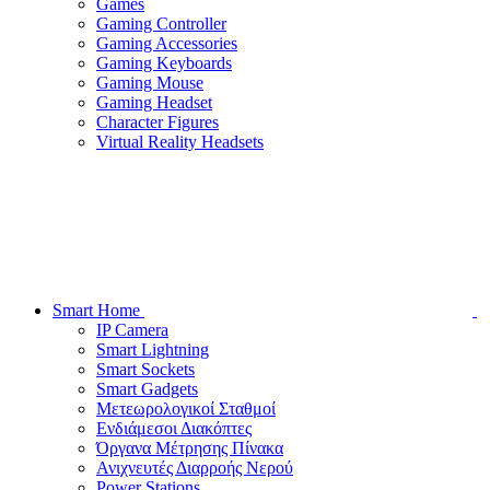
Games
Gaming Controller
Gaming Accessories
Gaming Keyboards
Gaming Mouse
Gaming Headset
Character Figures
Virtual Reality Headsets
Smart Home
IP Camera
Smart Lightning
Smart Sockets
Smart Gadgets
Μετεωρολογικοί Σταθμοί
Ενδιάμεσοι Διακόπτες
Όργανα Μέτρησης Πίνακα
Ανιχνευτές Διαρροής Νερού
Power Stations