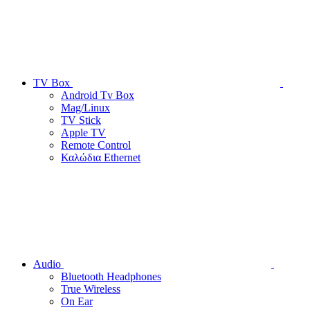
TV Box
Android Tv Box
Mag/Linux
TV Stick
Apple TV
Remote Control
Καλώδια Ethernet
Audio
Bluetooth Headphones
True Wireless
On Ear