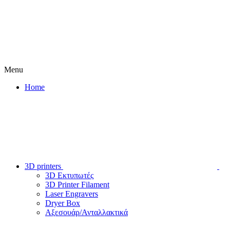
Menu
Home
3D printers
3D Εκτυπωτές
3D Printer Filament
Laser Engravers
Dryer Box
Αξεσουάρ/Ανταλλακτικά