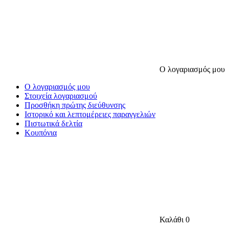
Ο λογαριασμός μου
Ο λογαριασμός μου
Στοιχεία λογαριασμού
Προσθήκη πρώτης διεύθυνσης
Ιστορικό και λεπτομέρειες παραγγελιών
Πιστωτικά δελτία
Κουπόνια
Καλάθι
0