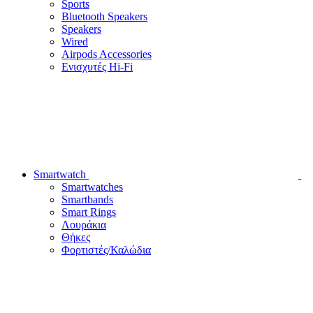
Sports
Bluetooth Speakers
Speakers
Wired
Airpods Accessories
Ενισχυτές Hi-Fi
Smartwatch
Smartwatches
Smartbands
Smart Rings
Λουράκια
Θήκες
Φορτιστές/Καλώδια