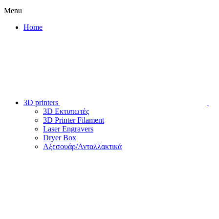
Menu
Home
3D printers
3D Εκτυπωτές
3D Printer Filament
Laser Engravers
Dryer Box
Αξεσουάρ/Ανταλλακτικά