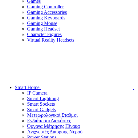
Games
Gaming Controller
Gaming Accessories
Gaming Keyboards
Gaming Mouse
Gaming Headset
Character Figures
Virtual Reality Headsets
Smart Home
IP Camera
Smart Lightning
Smart Sockets
Smart Gadgets
Μετεωρολογικοί Σταθμοί
Ενδιάμεσοι Διακόπτες
Όργανα Μέτρησης Πίνακα
Ανιχνευτές Διαρροής Νερού
Power Stations