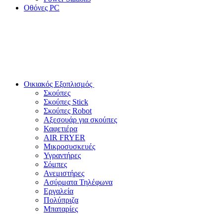
Οθόνες PC
Οικιακός Εξοπλισμός
Σκούπες
Σκούπες Stick
Σκούπες Robot
Αξεσουάρ για σκούπες
Καφετιέρα
AIR FRYER
Μικροσυσκευές
Υγραντήρες
Σόμπες
Ανεμιστήρες
Ασύρματα Τηλέφωνα
Εργαλεία
Πολύπριζα
Μπαταρίες