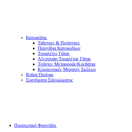
Κατοικίδια
Ταΐστρες & Ποτίστρες
Παιχνίδια Κατοικιδίων
Τουαλέτες Γάτας
Αξεσουάρ Τουαλέτας Γάτας
Τσάντες Μεταφοράς/Κρεβάτια
Κουρευτικές Μηχανές Σκύλων
Robot Πισίνας
Συστήματα Σιδερώματος
Προσωπική Φροντίδα