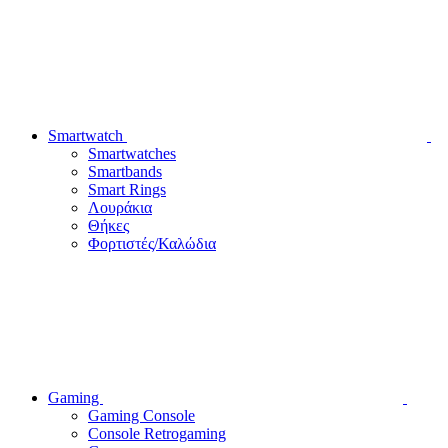
Smartwatch
Smartwatches
Smartbands
Smart Rings
Λουράκια
Θήκες
Φορτιστές/Καλώδια
Gaming
Gaming Console
Console Retrogaming