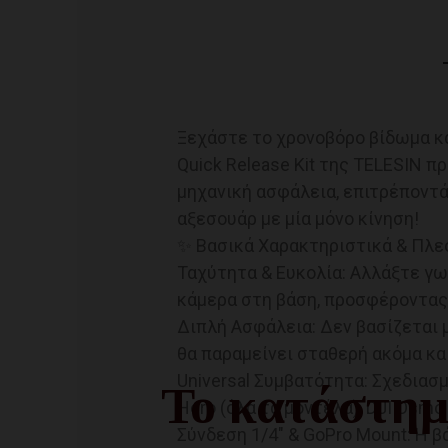
Ξεχάστε το χρονοβόρο βίδωμα κα
Quick Release Kit της TELESIN 
μηχανική ασφάλεια, επιτρέποντά
αξεσουάρ με μία μόνο κίνηση!
✨ Βασικά Χαρακτηριστικά & Πλ
Ταχύτητα & Ευκολία: Αλλάξτε γω
κάμερα στη βάση, προσφέροντας
Διπλή Ασφάλεια: Δεν βασίζεται μ
θα παραμείνει σταθερή ακόμα και
Universal Συμβατότητα: Σχεδιασμ
Το κατάστημ
Hero (όλα τα μοντέλα), DJI Osmo 
Σύνδεση 1/4" & GoPro Mount: Η β