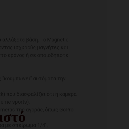
 αλλάξετε βάση. Το Magnetic
οντας ισχυρούς μαγνήτες και
στο κράνος ή σε οποιοδήποτε
ς "κουμπώνει" αυτόματα την
k) που διασφαλίζει ότι η κάμερα
reme sports).
cameras της αγοράς, όπως GoPro
ιστό
πα με σπείρωμα 1/4",