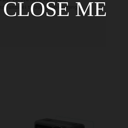
CLOSE ME
υ απαιτεί το σύγχρονο vlogging