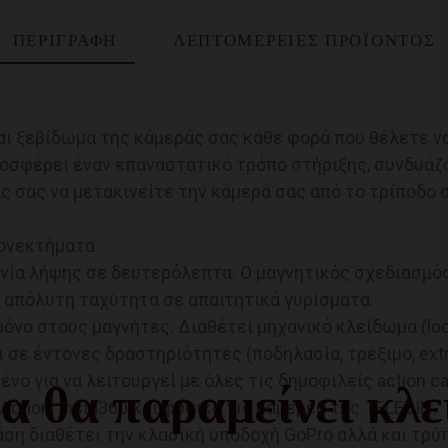
ΠΕΡΙΓΡΑΦΉ
ΛΕΠΤΟΜΈΡΕΙΕΣ ΠΡΟΪΌΝΤΟΣ
ι ξεβίδωμα της κάμεράς σας κάθε φορά που θέλετε να
προσφέρει έναν επαναστατικό τρόπο στήριξης, συνδυάζ
ς σας να μετακινείτε την κάμερά σας από το τρίποδο 
εονεκτήματα
νία λήψης σε δευτερόλεπτα. Ο μαγνητικός σχεδιασμό
 απόλυτη ταχύτητα σε απαιτητικά γυρίσματα.
όνο στους μαγνήτες. Διαθέτει μηχανικό κλείδωμα (loc
 σε έντονες δραστηριότητες (ποδηλασία, τρέξιμο, ext
ένο για να λειτουργεί με όλες τις δημοφιλείς action 
α θα παραμείνει κλε
Action, Insta360 και φυσικά τις κάμερες της TELESIN.
άση διαθέτει την κλασική υποδοχή GoPro αλλά και τρύ