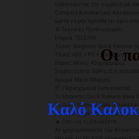
καθιστώντας την συμβατή με όλα τ
Compact & Ανθεκτικό: Κατασκευα
ώστε να μην προσθέτει όγκο στο
⚙️ Τεχνικές Προδιαγραφές
Μάρκα: TELESIN.
Τύπος: Magnetic Quick Release S
Οι πα
Υλικό: ABS + PC + Αλουμίνιο.
Βάρος: Μόλις 45 γραμμάρια.
Συμβατότητα: GoPro, DJI, Insta360
Χρώμα: Black (Μαύρο).
📦 Περιεχόμενα Συσκευασίας
1x Magnetic Quick Release Base 
Καλό Καλοκα
1x Quick Release Plate (Πλακέτα 
1x Βίδα στερέωσης (Thumbscre
🔥 Γιατί να το Επιλέξετε:
Αν χρησιμοποιείτε την Action Ca
Mount), το TELESIN Magnetic Kit 