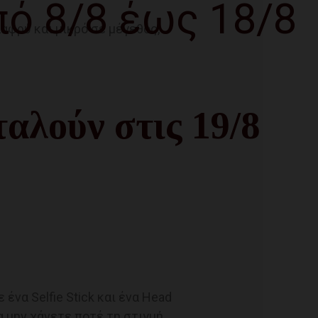
πό 8/8 έως 18/8
αφρύ και μικρό σε μέγεθος,
αλούν στις 19/8
ένα Selfie Stick και ένα Head
να μην χάνετε ποτέ τη στιγμή