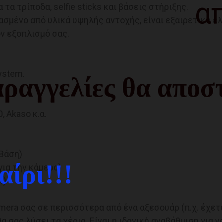
α
α τρίποδα, selfie sticks και βάσεις στήριξης.
σμένο από υλικά υψηλής αντοχής, είναι εξαιρετικά ελ
ν εξοπλισμό σας.
ystem.
ραγγελίες θα αποστ
, Akaso κ.α.
(Βάση)
ίρι!!!
για την κάμερα)
w)
mera σας σε περισσότερα από ένα αξεσουάρ (π.χ. έχετε 
θα σας λύσει τα χέρια. Είναι η ιδανική αναβάθμιση για 