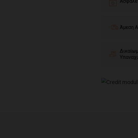
Ασφαλε
Άμεση Α
Δικαίω
Υπαναχ