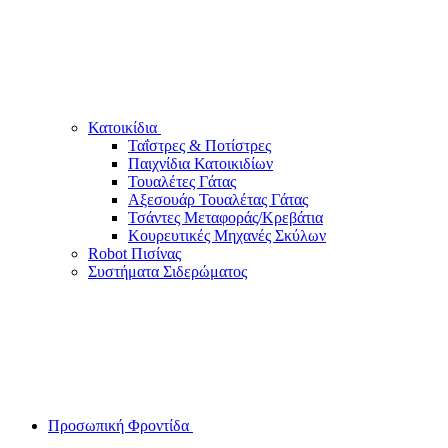
Κατοικίδια
Ταΐστρες & Ποτίστρες
Παιχνίδια Κατοικιδίων
Τουαλέτες Γάτας
Αξεσουάρ Τουαλέτας Γάτας
Τσάντες Μεταφοράς/Κρεβάτια
Κουρευτικές Μηχανές Σκύλων
Robot Πισίνας
Συστήματα Σιδερώματος
Προσωπική Φροντίδα