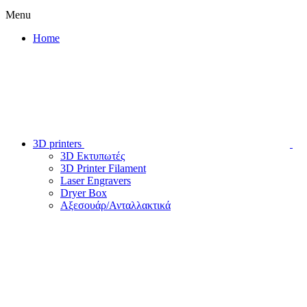
Menu
Home
3D printers
3D Εκτυπωτές
3D Printer Filament
Laser Engravers
Dryer Box
Αξεσουάρ/Ανταλλακτικά