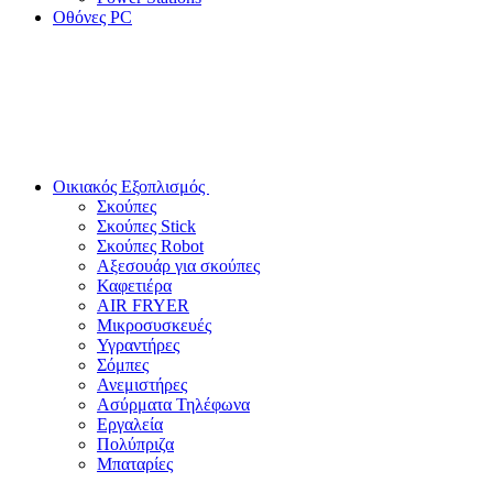
Οθόνες PC
Οικιακός Εξοπλισμός
Σκούπες
Σκούπες Stick
Σκούπες Robot
Αξεσουάρ για σκούπες
Καφετιέρα
AIR FRYER
Μικροσυσκευές
Υγραντήρες
Σόμπες
Ανεμιστήρες
Ασύρματα Τηλέφωνα
Εργαλεία
Πολύπριζα
Μπαταρίες