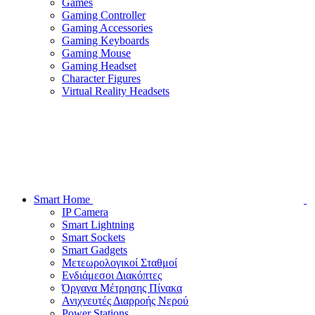
Games
Gaming Controller
Gaming Accessories
Gaming Keyboards
Gaming Mouse
Gaming Headset
Character Figures
Virtual Reality Headsets
Smart Home
IP Camera
Smart Lightning
Smart Sockets
Smart Gadgets
Μετεωρολογικοί Σταθμοί
Ενδιάμεσοι Διακόπτες
Όργανα Μέτρησης Πίνακα
Ανιχνευτές Διαρροής Νερού
Power Stations