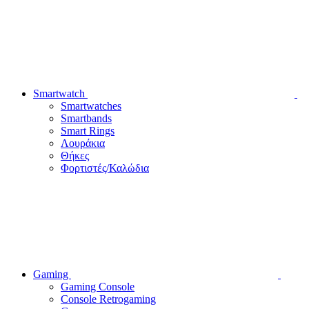
Smartwatch
Smartwatches
Smartbands
Smart Rings
Λουράκια
Θήκες
Φορτιστές/Καλώδια
Gaming
Gaming Console
Console Retrogaming