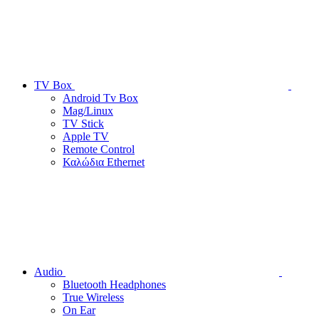
TV Box
Android Tv Box
Mag/Linux
TV Stick
Apple TV
Remote Control
Καλώδια Ethernet
Audio
Bluetooth Headphones
True Wireless
On Ear