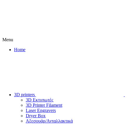
Menu
Home
3D printers
3D Εκτυπωτές
3D Printer Filament
Laser Engravers
Dryer Box
Αξεσουάρ/Ανταλλακτικά