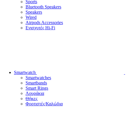
Sports
Bluetooth Speakers
Speakers
Wired
Airpods Accessories
Ενισχυτές Hi-Fi
Smartwatch
Smartwatches
Smartbands
Smart Rings
Λουράκια
Θήκες
Φορτιστές/Καλώδια