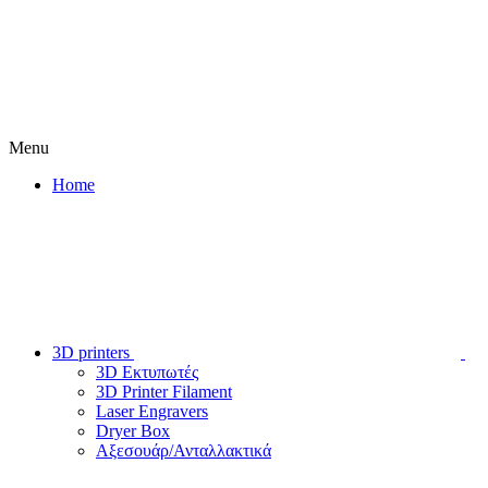
Menu
Home
3D printers
3D Εκτυπωτές
3D Printer Filament
Laser Engravers
Dryer Box
Αξεσουάρ/Ανταλλακτικά