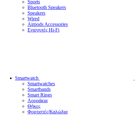
Sports
Bluetooth Speakers
Speakers
Wired
Airpods Accessories
Ενισχυτές Hi-Fi
Smartwatch
Smartwatches
Smartbands
Smart Rings
Λουράκια
Θήκες
Φορτιστές/Καλώδια