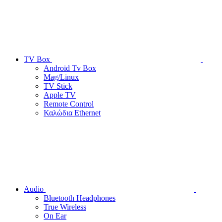
TV Box
Android Tv Box
Mag/Linux
TV Stick
Apple TV
Remote Control
Καλώδια Ethernet
Audio
Bluetooth Headphones
True Wireless
On Ear