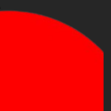
s
ίς Πληρωμές
ποστολή και Παράδοση σε 1-3 ημέρες
μα
(διαβάστε τους όρους χρήσης για τις
ώρησης
προϋποθέσεις)