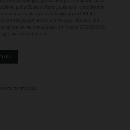
ασφαλίζει καθαρό ήχο και ελάχιστο θόρυβο, αυτό
αθέτει ρυθμιζόμενη βάση για εύκολη τοποθέτηση.
σία του και η δυνατότητα λήψης ήχου 24-bit /
ουν επαγγελματική ποιότητα ήχου. Ιδανικό για
asting και online συνομιλίες, το Maono DGM20 S θα
 ηχητική σας εμπειρία!
ΓΟΡΆ
οϊόντα σε απόθεμα