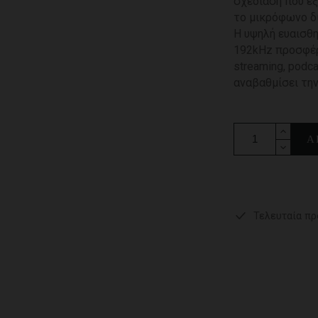
σχεδίαση που εξ
το μικρόφωνο δι
Η υψηλή ευαισθη
192kHz προσφέρ
streaming, podc
αναβαθμίσει την
Α
Τελευταία πρ