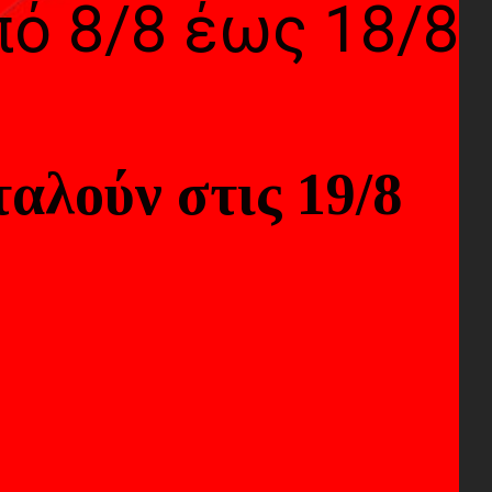
τούν καθαρό, επαγγελματικό
πό 8/8 έως 18/8
αλούν στις 19/8
τη βάση που επιτρέπει την
εύκολα το επίπεδο έντασης
σας είτε προτιμάτε
o DGM20 S παρέχει ευελιξία