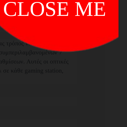
CLOSE ME
ας τρόπος να εκφραστείτε. Το
 συμπεριλαμβανομένων 7
θμίσεων. Αυτές οι οπτικές
 σε κάθε gaming station,