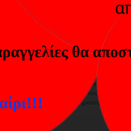
ική επιλογή για gamers και streamers που αναζη
α
ραγγελίες θα αποστ
είναι εξοπλισμένο με ένα διαισθητικό κουμπί σ
 Αυτό επιτρέπει στους χρήστες να προσαρμόζουν 
θέλετε να είστε πιο ευδιάκριτοι στους συμμάχους 
ίρι!!!
 διάρκεια νυχτερινών συνεδριών gaming, το Maon