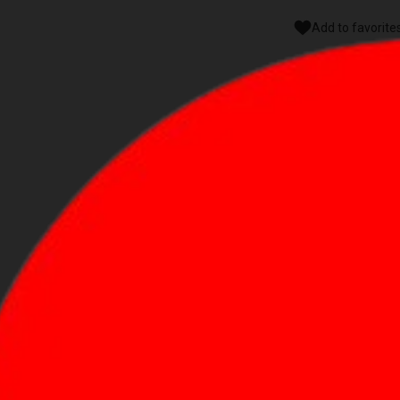
Add to favorite
Ασφαλε
Άμεση Α
Δικαίω
Υπαναχ