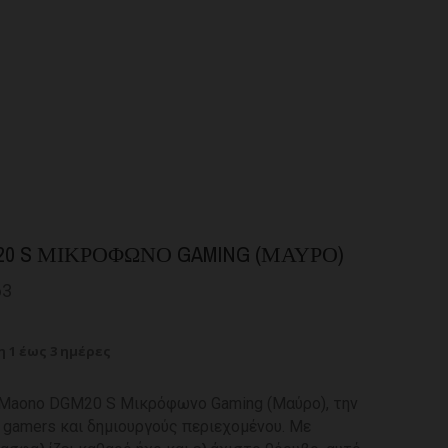
20 S ΜΙΚΡΌΦΩΝΟ GAMING (ΜΑΎΡΟ)
63
 1 έως 3 ημέρες
Maono DGM20 S Μικρόφωνο Gaming (Μαύρο), την
α gamers και δημιουργούς περιεχομένου. Με