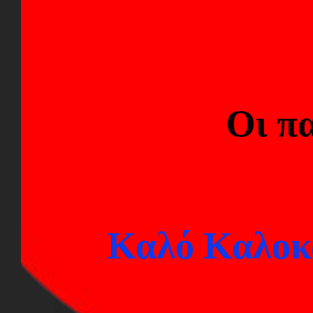
το Maono DGM20 S είναι ιδαν
ήχο χωρίς καθυστερήσεις.
Οι πα
Ρύθμιση έντασης
Το μικρόφωνο Maono DGM20 S 
ακριβή ρύθμιση της έντασης.
ήχου στις ανάγκες τους. Είτε 
Καλό Καλοκα
διακριτικούς τόνους κατά τη
και έλεγχο.