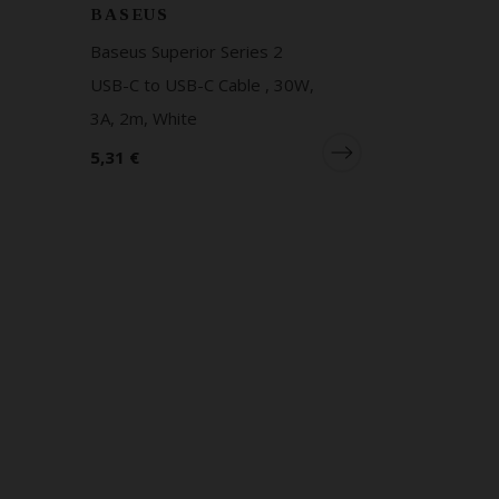
BASEUS
Baseus Superior Series 2
USB-C to USB-C Cable , 30W,
3A, 2m, White
5,31 €
BASEUS
Baseus USB
Cable Caful
20W, 2.4A,
CATLJK-B0