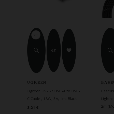
UGREEN
BASE
SB-
Ugreen US287 USB-A to USB-
Baseus
ack
C Cable , 18W, 3A, 1m, Black
Lightni
2m (Μ
3,21 €