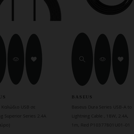
US
BASEUS
 Καλώδιο USB σε
Baseus Dura Series USB-A to
ng Superior Series 2.4A
Lightning Cable , 18W, 2.4A,
αύρο)
1m, Red P10377801U01-01