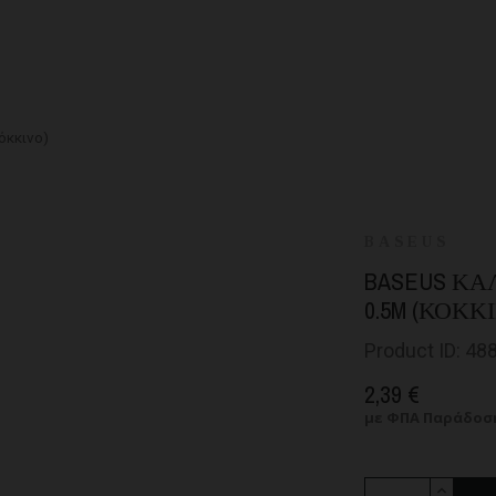
όκκινο)
BASEUS
BASEUS ΚΑΛ
0.5M (ΚΌΚΚ
Product ID: 48
2,39 €
με ΦΠΑ
Παράδοση