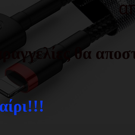
α
ραγγελίες θα αποστ
ίρι!!!