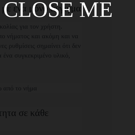
CLOSE ME
 με ένα μόνο άγγιγμα
κολίας για τον χρήστη.
πο νήματος και ακόμη και να
ες ρυθμίσεις σημαίνει ότι δεν
α ένα συγκεκριμένο υλικό,
ητα σε κάθε