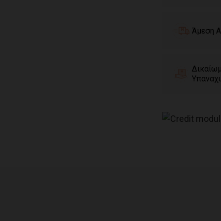
Άμεση Α
Δικαίω
Υπαναχ