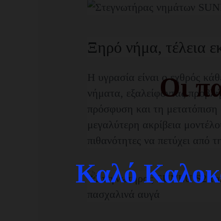
Ξηρό νήμα, τέλεια ε
Η υγρασία είναι ο εχθρός κ
Οι πα
νήματα, εξαλείφοντας προβλ
πρόσφυση και τη μετατόπιση 
μεγαλύτερη ακρίβεια μοντέλο
πιθανότητες να πετύχει από 
Καλό Καλοκα