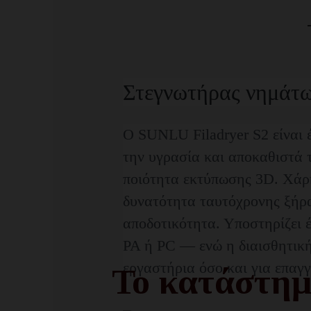
Στεγνωτήρας νημάτω
Ο SUNLU Filadryer S2 είναι
την υγρασία και αποκαθιστά τ
ποιότητα εκτύπωσης 3D. Χάρ
δυνατότητα ταυτόχρονης ξήρα
αποδοτικότητα. Υποστηρίζει
PA ή PC — ενώ η διαισθητική 
εργαστήρια όσο και για επαγ
Το κατάστημ