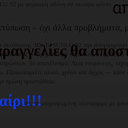
α
κτύπωση – όχι άλλα προβλήματα, μ
άθε εκτύπωσης 3D. Το SUNLU S2 την απομακρύνει
ραγγελίες θα αποστ
ήματα όπως το σχηματισμό νημάτων, το φράξιμο 
στρώσεων. Το αποτέλεσμα; Λεία επιφάνειες, ισχυ
υ. Εξοικονομείτε υλικό, χρόνο και άγχος — κάθε 
την πρώτη προσπάθεια.
ίρι!!!