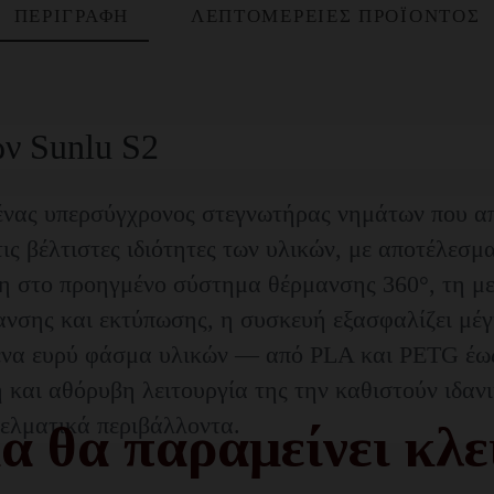
ΠΕΡΙΓΡΑΦΉ
ΛΕΠΤΟΜΈΡΕΙΕΣ ΠΡΟΪΌΝΤΟΣ
ν Sunlu S2
 ένας υπερσύγχρονος στεγνωτήρας νημάτων που α
ις βέλτιστες ιδιότητες των υλικών, με αποτέλεσ
η στο προηγμένο σύστημα θέρμανσης 360°, τη με
νσης και εκτύπωσης, η συσκευή εξασφαλίζει μέγ
 ένα ευρύ φάσμα υλικών — από PLA και PETG έως
και αθόρυβη λειτουργία της την καθιστούν ιδανι
γελματικά περιβάλλοντα.
α θα παραμείνει κλε