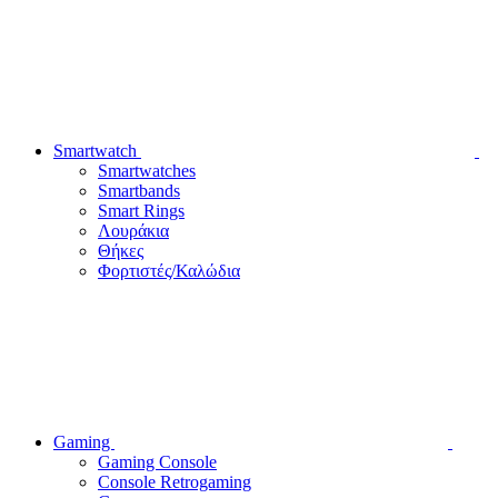
Smartwatch
Smartwatches
Smartbands
Smart Rings
Λουράκια
Θήκες
Φορτιστές/Καλώδια
Gaming
Gaming Console
Console Retrogaming