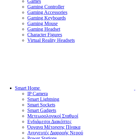
Games
Gaming Controller
Gaming Accessories
Gaming Keyboards
Gaming Mouse
Gaming Headset
Character Figures
Virtual Reality Headsets
Smart Home
IP Camera
Smart Lightning
Smart Sockets
Smart Gadgets
Μετεωρολογικοί Σταθμοί
Ενδιάμεσοι Διακόπτες
Όργανα Μέτρησης Πίνακα
Ανιχνευτές Διαρροής Νερού
Power Stations