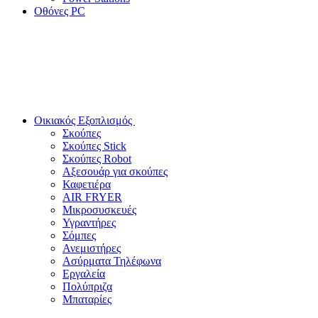
Οθόνες PC
Οικιακός Εξοπλισμός
Σκούπες
Σκούπες Stick
Σκούπες Robot
Αξεσουάρ για σκούπες
Καφετιέρα
AIR FRYER
Μικροσυσκευές
Υγραντήρες
Σόμπες
Ανεμιστήρες
Ασύρματα Τηλέφωνα
Εργαλεία
Πολύπριζα
Μπαταρίες