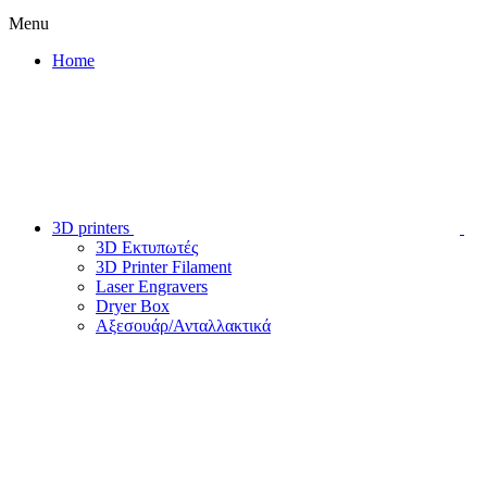
Menu
Home
3D printers
3D Εκτυπωτές
3D Printer Filament
Laser Engravers
Dryer Box
Αξεσουάρ/Ανταλλακτικά