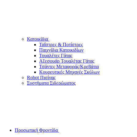
Κατοικίδια
Ταΐστρες & Ποτίστρες
Παιχνίδια Κατοικιδίων
Τουαλέτες Γάτας
Αξεσουάρ Τουαλέτας Γάτας
Τσάντες Μεταφοράς/Κρεβάτια
Κουρευτικές Μηχανές Σκύλων
Robot Πισίνας
Συστήματα Σιδερώματος
Προσωπική Φροντίδα