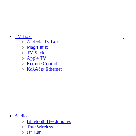
TV Box
Android Tv Box
Mag/Linux
TV Stick
Apple TV
Remote Control
Καλώδια Ethernet
Audio
Bluetooth Headphones
True Wireless
On Ear