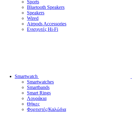
Sports
Bluetooth Speakers
Speakers
Wired
Airpods Accessories
Ενισχυτές Hi-Fi
Smartwatch
Smartwatches
Smartbands
Smart Rings
Λουράκια
Θήκες
Φορτιστές/Καλώδια