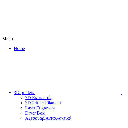
Menu
Home
3D printers
3D Εκτυπωτές
3D Printer Filament
Laser Engravers
Dryer Box
Αξεσουάρ/Ανταλλακτικά