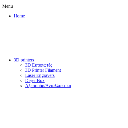
Menu
Home
3D printers
3D Εκτυπωτές
3D Printer Filament
Laser Engravers
Dryer Box
Αξεσουάρ/Ανταλλακτικά