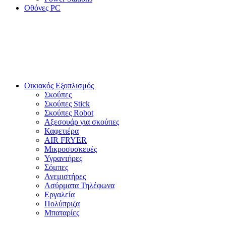
Οθόνες PC
Οικιακός Εξοπλισμός
Σκούπες
Σκούπες Stick
Σκούπες Robot
Αξεσουάρ για σκούπες
Καφετιέρα
AIR FRYER
Μικροσυσκευές
Υγραντήρες
Σόμπες
Ανεμιστήρες
Ασύρματα Τηλέφωνα
Εργαλεία
Πολύπριζα
Μπαταρίες