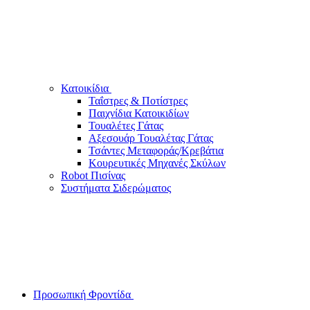
Κατοικίδια
Ταΐστρες & Ποτίστρες
Παιχνίδια Κατοικιδίων
Τουαλέτες Γάτας
Αξεσουάρ Τουαλέτας Γάτας
Τσάντες Μεταφοράς/Κρεβάτια
Κουρευτικές Μηχανές Σκύλων
Robot Πισίνας
Συστήματα Σιδερώματος
Προσωπική Φροντίδα