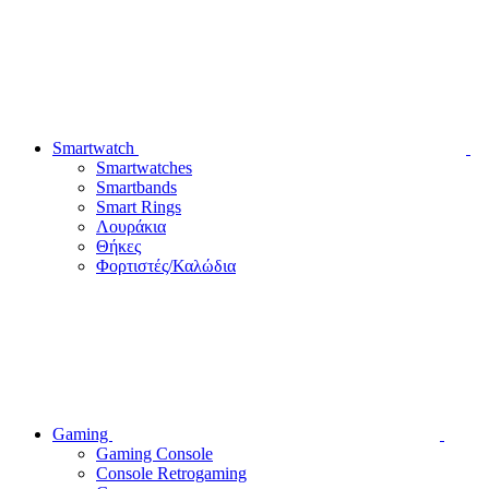
Smartwatch
Smartwatches
Smartbands
Smart Rings
Λουράκια
Θήκες
Φορτιστές/Καλώδια
Gaming
Gaming Console
Console Retrogaming