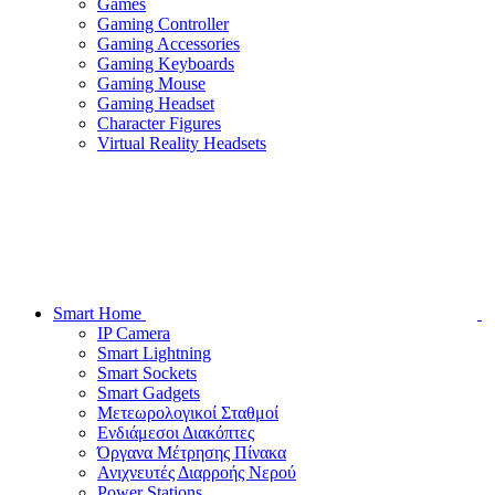
Games
Gaming Controller
Gaming Accessories
Gaming Keyboards
Gaming Mouse
Gaming Headset
Character Figures
Virtual Reality Headsets
Smart Home
IP Camera
Smart Lightning
Smart Sockets
Smart Gadgets
Μετεωρολογικοί Σταθμοί
Ενδιάμεσοι Διακόπτες
Όργανα Μέτρησης Πίνακα
Ανιχνευτές Διαρροής Νερού
Power Stations