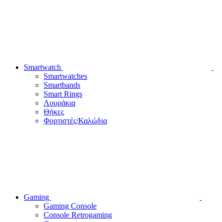
Smartwatch
Smartwatches
Smartbands
Smart Rings
Λουράκια
Θήκες
Φορτιστές/Καλώδια
Gaming
Gaming Console
Console Retrogaming