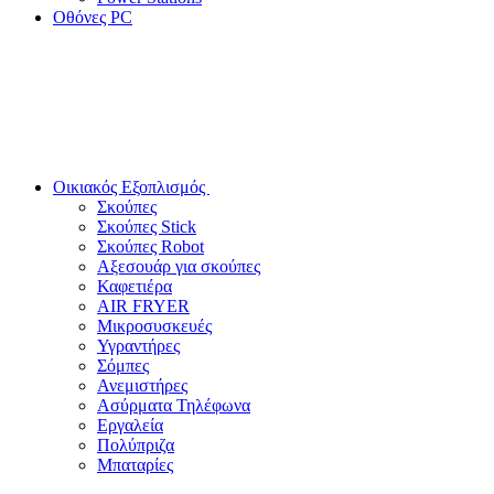
Οθόνες PC
Οικιακός Εξοπλισμός
Σκούπες
Σκούπες Stick
Σκούπες Robot
Αξεσουάρ για σκούπες
Καφετιέρα
AIR FRYER
Μικροσυσκευές
Υγραντήρες
Σόμπες
Ανεμιστήρες
Ασύρματα Τηλέφωνα
Εργαλεία
Πολύπριζα
Μπαταρίες