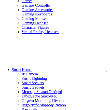
Games
Gaming Controller
Gaming Accessories
Gaming Keyboards
Gaming Mouse
Gaming Headset
Character Figures
Virtual Reality Headsets
Smart Home
IP Camera
Smart Lightning
Smart Sockets
Smart Gadgets
Μετεωρολογικοί Σταθμοί
Ενδιάμεσοι Διακόπτες
Όργανα Μέτρησης Πίνακα
Ανιχνευτές Διαρροής Νερού
Power Stations