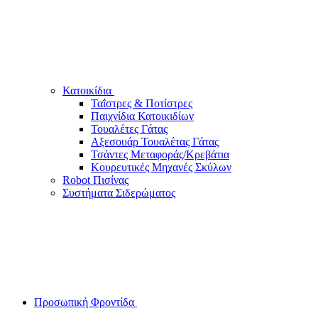
Κατοικίδια
Ταΐστρες & Ποτίστρες
Παιχνίδια Κατοικιδίων
Τουαλέτες Γάτας
Αξεσουάρ Τουαλέτας Γάτας
Τσάντες Μεταφοράς/Κρεβάτια
Κουρευτικές Μηχανές Σκύλων
Robot Πισίνας
Συστήματα Σιδερώματος
Προσωπική Φροντίδα