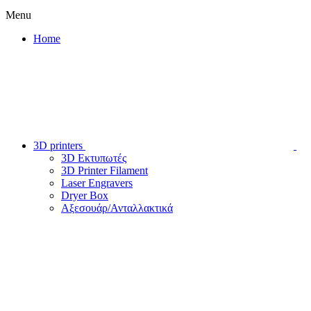
Menu
Home
3D printers
3D Εκτυπωτές
3D Printer Filament
Laser Engravers
Dryer Box
Αξεσουάρ/Ανταλλακτικά