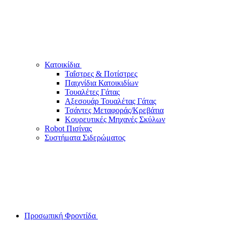
Κατοικίδια
Ταΐστρες & Ποτίστρες
Παιχνίδια Κατοικιδίων
Τουαλέτες Γάτας
Αξεσουάρ Τουαλέτας Γάτας
Τσάντες Μεταφοράς/Κρεβάτια
Κουρευτικές Μηχανές Σκύλων
Robot Πισίνας
Συστήματα Σιδερώματος
Προσωπική Φροντίδα