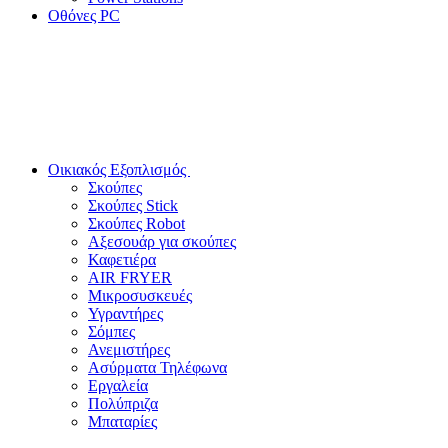
Οθόνες PC
Οικιακός Εξοπλισμός
Σκούπες
Σκούπες Stick
Σκούπες Robot
Αξεσουάρ για σκούπες
Καφετιέρα
AIR FRYER
Μικροσυσκευές
Υγραντήρες
Σόμπες
Ανεμιστήρες
Ασύρματα Τηλέφωνα
Εργαλεία
Πολύπριζα
Μπαταρίες