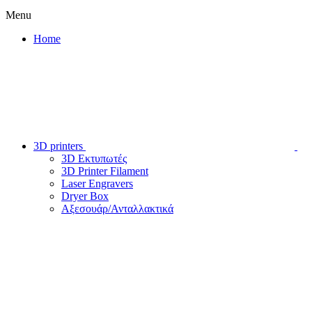
Menu
Home
3D printers
3D Εκτυπωτές
3D Printer Filament
Laser Engravers
Dryer Box
Αξεσουάρ/Ανταλλακτικά