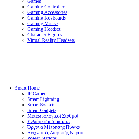
Games
Gaming Controller
Gaming Accessories
Gaming Keyboards
Gaming Mouse
Gaming Headset
Character Figures
Virtual Reality Headsets
Smart Home
IP Camera
Smart Lightning
Smart Sockets
Smart Gadgets
Μετεωρολογικοί Σταθμοί
Ενδιάμεσοι Διακόπτες
Όργανα Μέτρησης Πίνακα
Ανιχνευτές Διαρροής Νερού
Power Stations