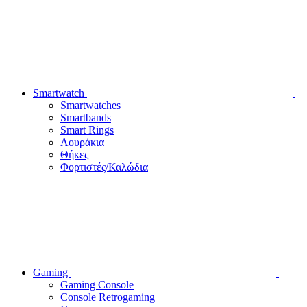
Smartwatch
Smartwatches
Smartbands
Smart Rings
Λουράκια
Θήκες
Φορτιστές/Καλώδια
Gaming
Gaming Console
Console Retrogaming