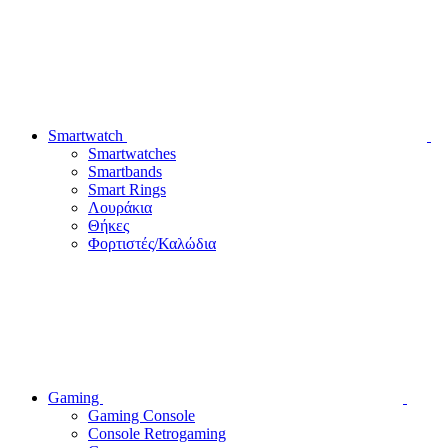
Smartwatch
Smartwatches
Smartbands
Smart Rings
Λουράκια
Θήκες
Φορτιστές/Καλώδια
Gaming
Gaming Console
Console Retrogaming