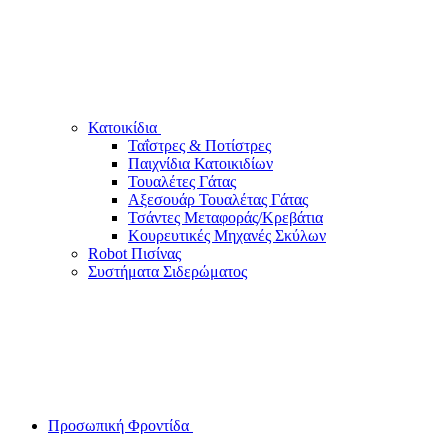
Κατοικίδια
Ταΐστρες & Ποτίστρες
Παιχνίδια Κατοικιδίων
Τουαλέτες Γάτας
Αξεσουάρ Τουαλέτας Γάτας
Τσάντες Μεταφοράς/Κρεβάτια
Κουρευτικές Μηχανές Σκύλων
Robot Πισίνας
Συστήματα Σιδερώματος
Προσωπική Φροντίδα