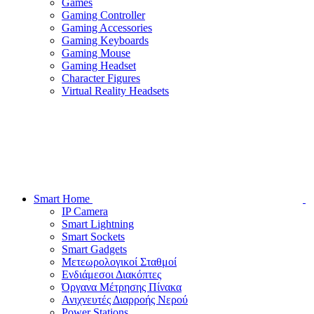
Games
Gaming Controller
Gaming Accessories
Gaming Keyboards
Gaming Mouse
Gaming Headset
Character Figures
Virtual Reality Headsets
Smart Home
IP Camera
Smart Lightning
Smart Sockets
Smart Gadgets
Μετεωρολογικοί Σταθμοί
Ενδιάμεσοι Διακόπτες
Όργανα Μέτρησης Πίνακα
Ανιχνευτές Διαρροής Νερού
Power Stations