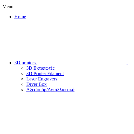
Menu
Home
3D printers
3D Εκτυπωτές
3D Printer Filament
Laser Engravers
Dryer Box
Αξεσουάρ/Ανταλλακτικά