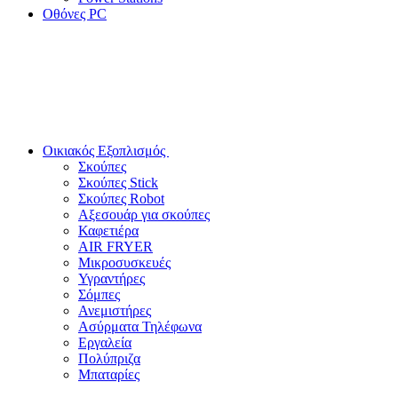
Οθόνες PC
Οικιακός Εξοπλισμός
Σκούπες
Σκούπες Stick
Σκούπες Robot
Αξεσουάρ για σκούπες
Καφετιέρα
AIR FRYER
Μικροσυσκευές
Υγραντήρες
Σόμπες
Ανεμιστήρες
Ασύρματα Τηλέφωνα
Εργαλεία
Πολύπριζα
Μπαταρίες