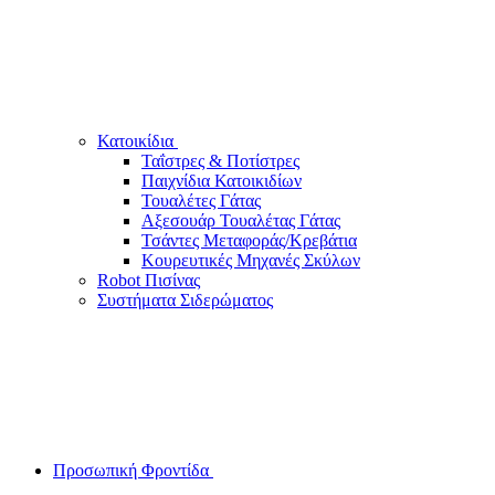
Κατοικίδια
Ταΐστρες & Ποτίστρες
Παιχνίδια Κατοικιδίων
Τουαλέτες Γάτας
Αξεσουάρ Τουαλέτας Γάτας
Τσάντες Μεταφοράς/Κρεβάτια
Κουρευτικές Μηχανές Σκύλων
Robot Πισίνας
Συστήματα Σιδερώματος
Προσωπική Φροντίδα