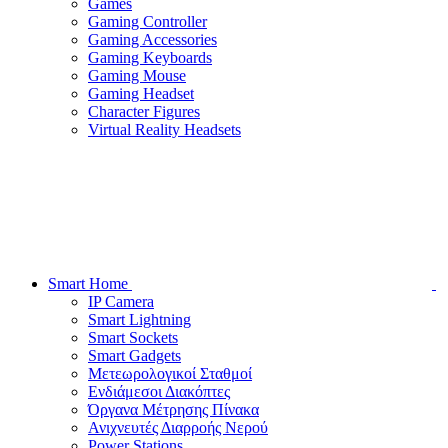
Games
Gaming Controller
Gaming Accessories
Gaming Keyboards
Gaming Mouse
Gaming Headset
Character Figures
Virtual Reality Headsets
Smart Home
IP Camera
Smart Lightning
Smart Sockets
Smart Gadgets
Μετεωρολογικοί Σταθμοί
Ενδιάμεσοι Διακόπτες
Όργανα Μέτρησης Πίνακα
Ανιχνευτές Διαρροής Νερού
Power Stations