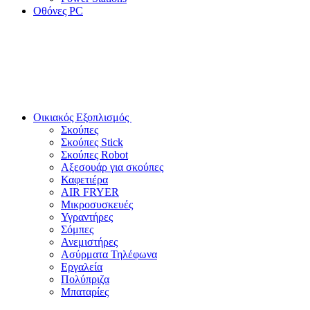
Οθόνες PC
Οικιακός Εξοπλισμός
Σκούπες
Σκούπες Stick
Σκούπες Robot
Αξεσουάρ για σκούπες
Καφετιέρα
AIR FRYER
Μικροσυσκευές
Υγραντήρες
Σόμπες
Ανεμιστήρες
Ασύρματα Τηλέφωνα
Εργαλεία
Πολύπριζα
Μπαταρίες