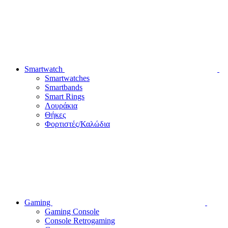
Smartwatch
Smartwatches
Smartbands
Smart Rings
Λουράκια
Θήκες
Φορτιστές/Καλώδια
Gaming
Gaming Console
Console Retrogaming