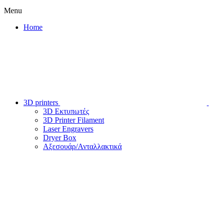
Menu
Home
3D printers
3D Εκτυπωτές
3D Printer Filament
Laser Engravers
Dryer Box
Αξεσουάρ/Ανταλλακτικά