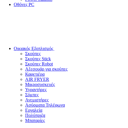
Οθόνες PC
Οικιακός Εξοπλισμός
Σκούπες
Σκούπες Stick
Σκούπες Robot
Αξεσουάρ για σκούπες
Καφετιέρα
AIR FRYER
Μικροσυσκευές
Υγραντήρες
Σόμπες
Ανεμιστήρες
Ασύρματα Τηλέφωνα
Εργαλεία
Πολύπριζα
Μπαταρίες