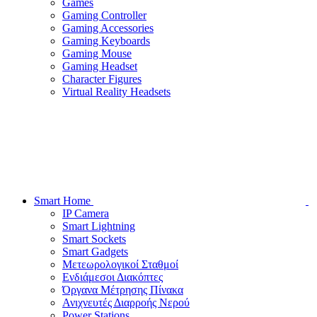
Games
Gaming Controller
Gaming Accessories
Gaming Keyboards
Gaming Mouse
Gaming Headset
Character Figures
Virtual Reality Headsets
Smart Home
IP Camera
Smart Lightning
Smart Sockets
Smart Gadgets
Μετεωρολογικοί Σταθμοί
Ενδιάμεσοι Διακόπτες
Όργανα Μέτρησης Πίνακα
Ανιχνευτές Διαρροής Νερού
Power Stations