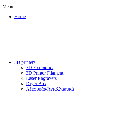
Menu
Home
3D printers
3D Εκτυπωτές
3D Printer Filament
Laser Engravers
Dryer Box
Αξεσουάρ/Ανταλλακτικά