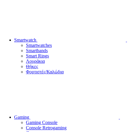
Smartwatch
Smartwatches
Smartbands
Smart Rings
Λουράκια
Θήκες
Φορτιστές/Καλώδια
Gaming
Gaming Console
Console Retrogaming