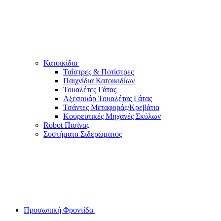
Κατοικίδια
Ταΐστρες & Ποτίστρες
Παιχνίδια Κατοικιδίων
Τουαλέτες Γάτας
Αξεσουάρ Τουαλέτας Γάτας
Τσάντες Μεταφοράς/Κρεβάτια
Κουρευτικές Μηχανές Σκύλων
Robot Πισίνας
Συστήματα Σιδερώματος
Προσωπική Φροντίδα