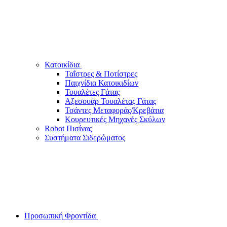
Κατοικίδια
Ταΐστρες & Ποτίστρες
Παιχνίδια Κατοικιδίων
Τουαλέτες Γάτας
Αξεσουάρ Τουαλέτας Γάτας
Τσάντες Μεταφοράς/Κρεβάτια
Κουρευτικές Μηχανές Σκύλων
Robot Πισίνας
Συστήματα Σιδερώματος
Προσωπική Φροντίδα