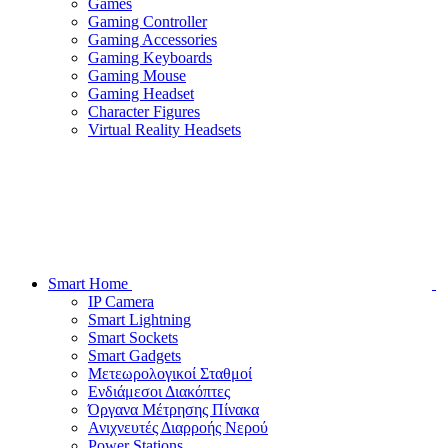
Games
Gaming Controller
Gaming Accessories
Gaming Keyboards
Gaming Mouse
Gaming Headset
Character Figures
Virtual Reality Headsets
Smart Home
IP Camera
Smart Lightning
Smart Sockets
Smart Gadgets
Μετεωρολογικοί Σταθμοί
Ενδιάμεσοι Διακόπτες
Όργανα Μέτρησης Πίνακα
Ανιχνευτές Διαρροής Νερού
Power Stations