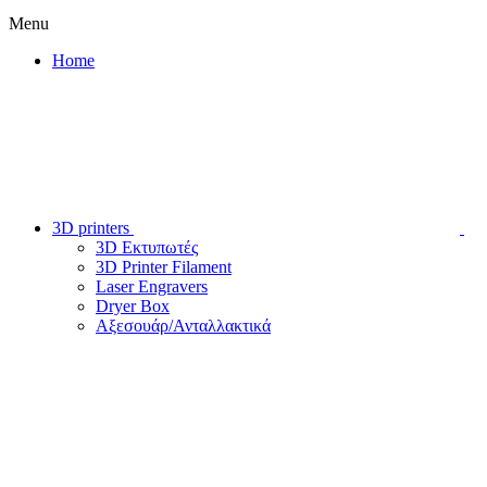
Menu
Home
3D printers
3D Εκτυπωτές
3D Printer Filament
Laser Engravers
Dryer Box
Αξεσουάρ/Ανταλλακτικά