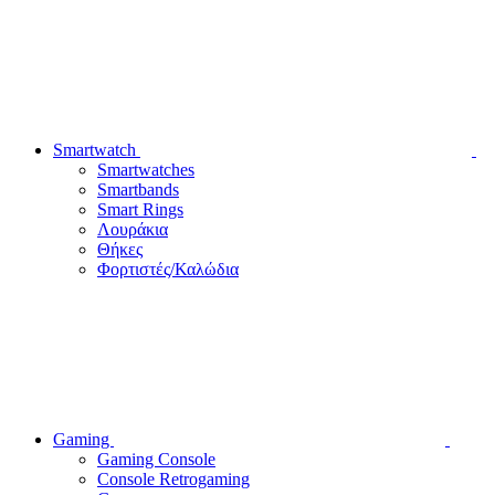
Smartwatch
Smartwatches
Smartbands
Smart Rings
Λουράκια
Θήκες
Φορτιστές/Καλώδια
Gaming
Gaming Console
Console Retrogaming