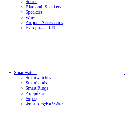
Sports
Bluetooth Speakers
Speakers
Wired
Airpods Accessories
Ενισχυτές Hi-Fi
Smartwatch
Smartwatches
Smartbands
Smart Rings
Λουράκια
Θήκες
Φορτιστές/Καλώδια