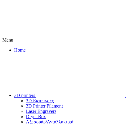
Menu
Home
3D printers
3D Εκτυπωτές
3D Printer Filament
Laser Engravers
Dryer Box
Αξεσουάρ/Ανταλλακτικά