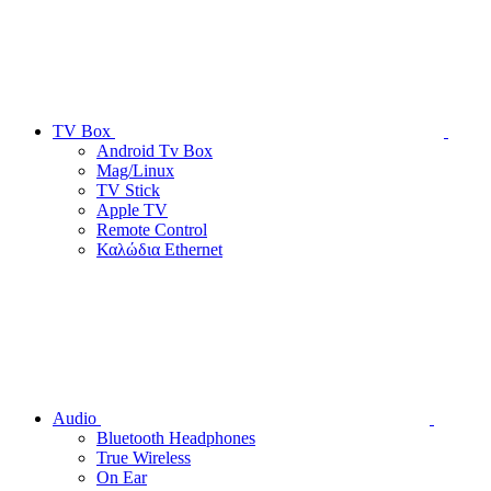
TV Box
Android Tv Box
Mag/Linux
TV Stick
Apple TV
Remote Control
Καλώδια Ethernet
Audio
Bluetooth Headphones
True Wireless
On Ear