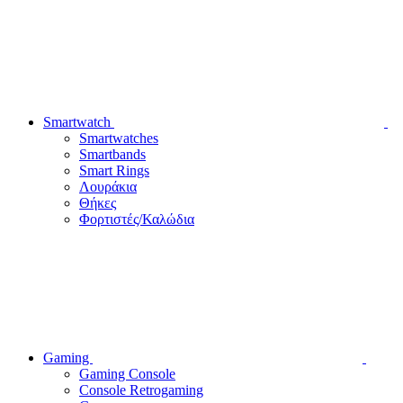
Smartwatch
Smartwatches
Smartbands
Smart Rings
Λουράκια
Θήκες
Φορτιστές/Καλώδια
Gaming
Gaming Console
Console Retrogaming