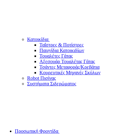
Κατοικίδια
Ταΐστρες & Ποτίστρες
Παιχνίδια Κατοικιδίων
Τουαλέτες Γάτας
Αξεσουάρ Τουαλέτας Γάτας
Τσάντες Μεταφοράς/Κρεβάτια
Κουρευτικές Μηχανές Σκύλων
Robot Πισίνας
Συστήματα Σιδερώματος
Προσωπική Φροντίδα