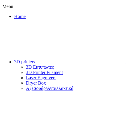
Menu
Home
3D printers
3D Εκτυπωτές
3D Printer Filament
Laser Engravers
Dryer Box
Αξεσουάρ/Ανταλλακτικά