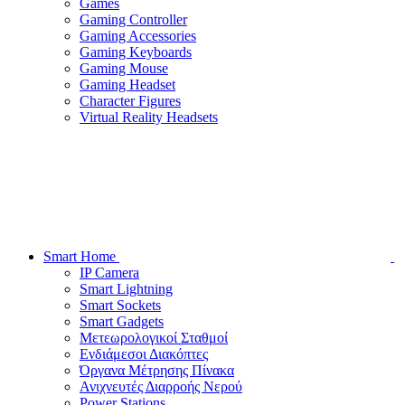
Games
Gaming Controller
Gaming Accessories
Gaming Keyboards
Gaming Mouse
Gaming Headset
Character Figures
Virtual Reality Headsets
Smart Home
IP Camera
Smart Lightning
Smart Sockets
Smart Gadgets
Μετεωρολογικοί Σταθμοί
Ενδιάμεσοι Διακόπτες
Όργανα Μέτρησης Πίνακα
Ανιχνευτές Διαρροής Νερού
Power Stations