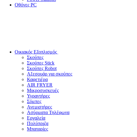
Οθόνες PC
Οικιακός Εξοπλισμός
Σκούπες
Σκούπες Stick
Σκούπες Robot
Αξεσουάρ για σκούπες
Καφετιέρα
AIR FRYER
Μικροσυσκευές
Υγραντήρες
Σόμπες
Ανεμιστήρες
Ασύρματα Τηλέφωνα
Εργαλεία
Πολύπριζα
Μπαταρίες